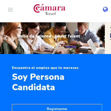
Previous
Nex
Encuentra el empleo que te mereces
Soy Persona
Candidata
Registrarme