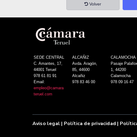
Volver
SEDE CENTRAL
ALCAÑIZ
CALAMOCHA
C. Amantes, 17,
Avda. Aragón,
Pasaje Palafox
44001 Teruel
85, 44600
1, 44200
978 61 81 91
Alcañiz
Calamocha
Email:
978 83 46 00
978 09 16 47
empleo@camara
teruel.com
Aviso legal
|
Política de privacidad |
Polític