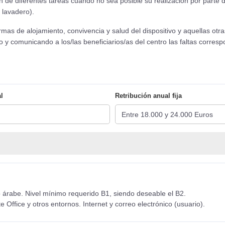
e diferentes tareas cuando no sea posible su realización por parte de
 lavadero).
de alojamiento, convivencia y salud del dispositivo y aquellas otra
o y comunicando a los/las beneficiarios/as del centro las faltas corre
l
Retribución anual fija
/o árabe. Nivel mínimo requerido B1, siendo deseable el B2.
 Office y otros entornos. Internet y correo electrónico (usuario).