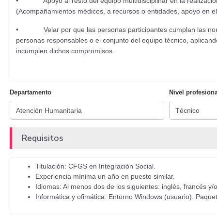
• Apoyo al resto del equipo multidisciplinar en la realización d
(Acompañamientos médicos, a recursos o entidades, apoyo en el
• Velar por que las personas participantes cumplan las normas 
personas responsables o el conjunto del equipo técnico, aplicand
incumplen dichos compromisos.
Departamento
Nivel profesiona
Requisitos
Titulación: CFGS en Integración Social.
Experiencia mínima un año en puesto similar.
Idiomas: Al menos dos de los siguientes: inglés, francés y
Informática y ofimática: Entorno Windows (usuario). Paquete