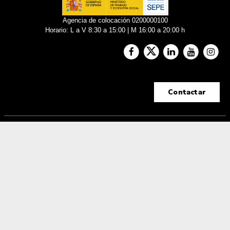
Agencia de colocación 0200000100
Horario: L a V 8:30 a 15:00 | M 16:00 a 20:00 h
Contactar
Aviso legal
|
Política de privacidad |
Política de
cookies
Tecnología Hubtrick ©
Propiedad intelectual registrada