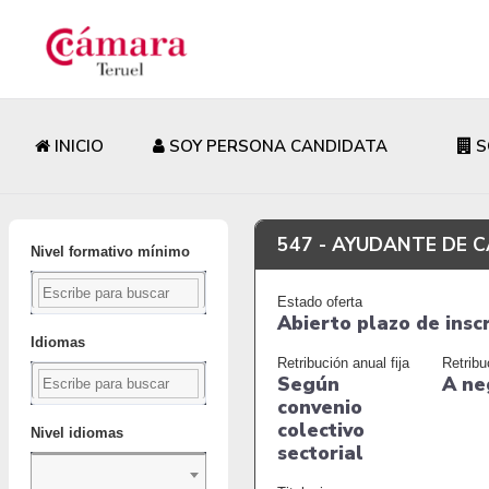
INICIO
SOY PERSONA CANDIDATA
S
547 -
AYUDANTE DE C
Nivel formativo mínimo
Estado oferta
Abierto plazo de insc
Idiomas
Retribución anual fija
Retribu
Según
A ne
convenio
colectivo
Nivel idiomas
sectorial