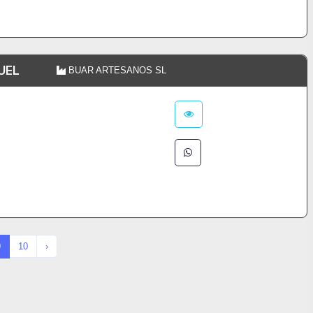
UEL
BUAR ARTESANOS SL
9
10
›