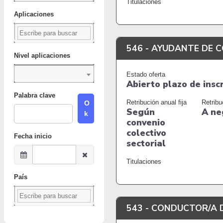
Titulaciones
Aplicaciones
546 -
AYUDANTE DE C
Nivel aplicaciones
Estado oferta
Abierto plazo de insc
Palabra clave
Retribución anual fija
Retribu
O
Según
A ne
k
convenio
colectivo
Fecha inicio
sectorial
Titulaciones
País
543 -
CONDUCTOR/A D