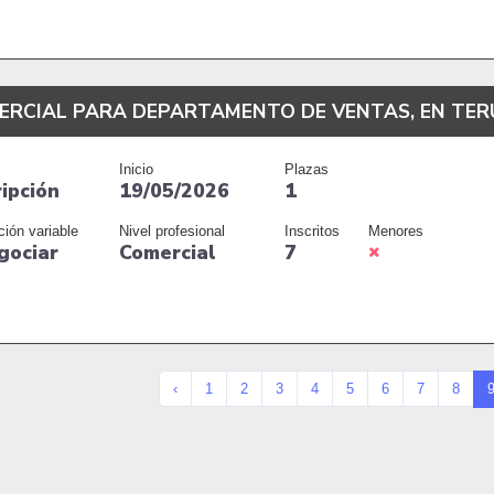
ERCIAL PARA DEPARTAMENTO DE VENTAS, EN TER
Inicio
Plazas
ripción
19/05/2026
1
ción variable
Nivel profesional
Inscritos
Menores
gociar
Comercial
7
‹
1
2
3
4
5
6
7
8