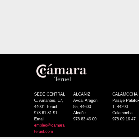
SEDE CENTRAL
ALCAÑIZ
CALAMOCHA
C. Amantes, 17,
Avda. Aragón,
Pasaje Palafox
44001 Teruel
85, 44600
1, 44200
978 61 81 91
Alcañiz
Calamocha
Email:
978 83 46 00
978 09 16 47
empleo@camara
teruel.com